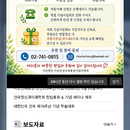
생애와 업적
자세히보기
기념사업회 행사
더보기 >
이승만 건국대통령 탄생 150주년 기념 학술대회(2025년 3월 26일(수))
남북한의 토지개혁과 통일한국의 토지정책 학술세미나(2025년 3월 28일(금))
24
시간 동안 다시 열람 하지 않습니다.
닫기
이승만대통령 탄신150주년 기념식(2025년 3월 26일(수))
건국정신과미래학회 창립총회 & 기념 세미나 개최
대한민국 건국 제76주년 기념 학술대회
보도자료
더보기 >