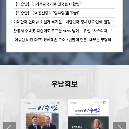
【이승만】(5)기독교국가로 건국된 대한민국
【이승만】 (6) 공산당의 '당부당(當不當)'
미래한국 인터뷰 소설가 복거일 - 대한민국 정체성 확립에 결정적 역할한 이승만 대통령
관공서 수백곳 피습에도 투표율 90% 넘어 .. 유엔 "자유의지 확인" 조선일보 2018년 5월14일 특별기…
'이승만 비판 다큐' 명예훼손 고소 5년만에 결론..대부분 무혐의
우남회보